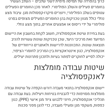
כרוך בהפרדה של תמיסה מימית לשני שלבים – השלב העשיר
בחומרים פעילים והשלב הפולימרי. לאחר מכן החומרים הפעילים
עטופים בשלב הפולימרי, ויוצרים מיקרו-קפסולות מגן. עיבוד מצע
נוזלי כולל מגוון טכניקות בהן החומרים הפעילים מצופים בסרט
פולימרי על ידי ריסוס או אמצעים אחרים, בתוך מצע נוזלי.
בעת בחירת שיטת אנקפסולציה, חשוב לקחת בחשבון את היישום
המיועד ואת מרכיבי היעד, שכן טכניקות שונות עשויות להניב
תוצאות שונות. התכווננות לדרישות ולאתגרים הייחודיים של
אנקפסולציה, כגון אינטראקציות בין המרכיב לחומרי הציפוי,
יכולה לסייע לחוקרים לפתור בעיות ולתכנן פתרונות יעילים.
שיטות עבודה מומלצות
לאנקפסולציה
יישום אנקפסולציה בתנאי מעבדה דורש הקפדה על שיטות עבודה
מומלצות מסוימות כדי להבטיח בטיחות ויעילות. בעת עבודה עם
תהליכי אנקפסולציה, חיוני ללבוש ציוד מגן אישי (PPE), כגון
כפפות, משקפי מגן ומעילי מעבדה, כדי להגן מפני סכנות