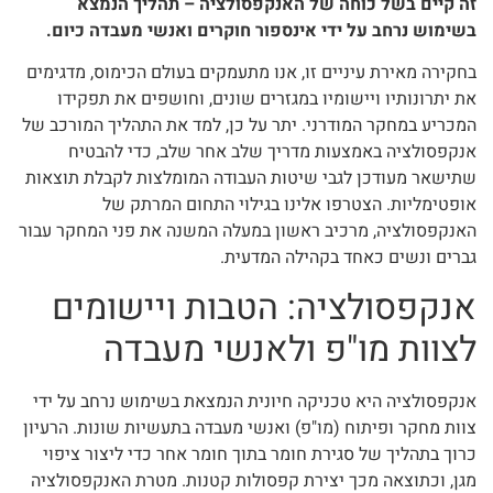
זה קיים בשל כוחה של האנקפסולציה – תהליך הנמצא
בשימוש נרחב על ידי אינספור חוקרים ואנשי מעבדה כיום.
בחקירה מאירת עיניים זו, אנו מתעמקים בעולם הכימוס, מדגימים
את יתרונותיו ויישומיו במגזרים שונים, וחושפים את תפקידו
המכריע במחקר המודרני. יתר על כן, למד את התהליך המורכב של
אנקפסולציה באמצעות מדריך שלב אחר שלב, כדי להבטיח
שתישאר מעודכן לגבי שיטות העבודה המומלצות לקבלת תוצאות
אופטימליות. הצטרפו אלינו בגילוי התחום המרתק של
האנקפסולציה, מרכיב ראשון במעלה המשנה את פני המחקר עבור
גברים ונשים כאחד בקהילה המדעית.
אנקפסולציה: הטבות ויישומים
לצוות מו"פ ולאנשי מעבדה
אנקפסולציה היא טכניקה חיונית הנמצאת בשימוש נרחב על ידי
צוות מחקר ופיתוח (מו"פ) ואנשי מעבדה בתעשיות שונות. הרעיון
כרוך בתהליך של סגירת חומר בתוך חומר אחר כדי ליצור ציפוי
מגן, וכתוצאה מכך יצירת קפסולות קטנות. מטרת האנקפסולציה