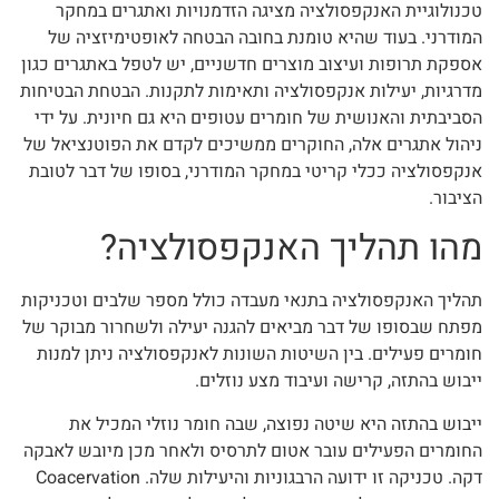
טכנולוגיית האנקפסולציה מציגה הזדמנויות ואתגרים במחקר
המודרני. בעוד שהיא טומנת בחובה הבטחה לאופטימיזציה של
אספקת תרופות ועיצוב מוצרים חדשניים, יש לטפל באתגרים כגון
מדרגיות, יעילות אנקפסולציה ותאימות לתקנות. הבטחת הבטיחות
הסביבתית והאנושית של חומרים עטופים היא גם חיונית. על ידי
ניהול אתגרים אלה, החוקרים ממשיכים לקדם את הפוטנציאל של
אנקפסולציה ככלי קריטי במחקר המודרני, בסופו של דבר לטובת
הציבור.
מהו תהליך האנקפסולציה?
תהליך האנקפסולציה בתנאי מעבדה כולל מספר שלבים וטכניקות
מפתח שבסופו של דבר מביאים להגנה יעילה ולשחרור מבוקר של
חומרים פעילים. בין השיטות השונות לאנקפסולציה ניתן למנות
ייבוש בהתזה, קרישה ועיבוד מצע נוזלים.
ייבוש בהתזה היא שיטה נפוצה, שבה חומר נוזלי המכיל את
החומרים הפעילים עובר אטום לתרסיס ולאחר מכן מיובש לאבקה
דקה. טכניקה זו ידועה הרבגוניות והיעילות שלה. Coacervation