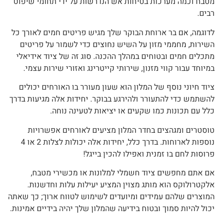
מטבח וכמה מערכות בטיחות אש הנדרשות על ידי תחומי שיפוט
רבים.
לדוגמה, אם בר ארוחת הבוקר שלך מגיש פריטים חמים לאורך כל
השירות, מחממי מזון על השיש נחוצים כדי לשמור על פריטים
מתכלים חמים ובטוחים במהלך ההכנה. סוג זה של ציוד אידיאלי
במיוחד עבור קווי מזנון, שירותי קייטרינג ואזורי שירות עצמי.
ציוד חיוני נוסף של המלון הוא שעון מעורר בו האורחים יכולים
להשתמש כדי להתעורר ולהירגע בבוקר. יחידות אלה מגיעות בדרך
כלל עם תכונות כמו שקעים או יציאות לטעינה נוחה.
טוסטרים ומגהצים בחדר המלון מציעים לאורחים אפשרויות
נוספות לארוחות. בדרך כלל, יחידות אלה יכולות לצלות 2 או 4
פרוסות לחם בו זמנית ואפילו להכין בייגל!
אם אתם מחפשים ציוד חשמלי למלונות או מכשירי מטבח,
אלקטרולוקס הוא מותג מצוין המציע יעילות עלות וחדשנות.
המוצרים שלהם עמידים ומיועדים לשימוש לטווח ארוך; כך שאתה
יכול להיות סמוך ובטוח בידיעה שהמלון שלך יהיה בידיים אמינות.