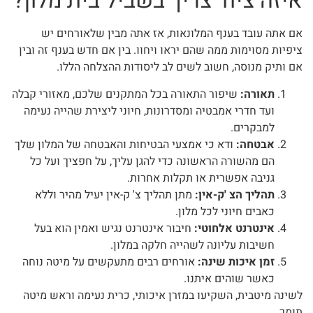
איזה ציוד צריך בשביל בית מלון?
אם אתה עובד בענף המלונאות, אז אתה מבין שלאורחים יש
ציפיות מסוימות ממה שהם יראו ויחוו. בין אם חדש בענף זה ובין
אם ותיק מנוסה, חשוב לשים לב ליסודות ההצלחה הללו.
תאורה:
שיפור התאורה בכל המתקנים שלכם, מאזורי קבלה
ועד חדרי אמבטיה ומסדרונות, חיוני ליצירת שהייה נעימה
למבקרים.
אבטחה:
ודא כי אמצעי הבטיחות והאבטחה של המלון שלך
הם מהשורה הראשונה כדי להגן עליך, על חפציך ועל כל
גניבה אפשרית או תקלות אחרות.
תהליך הצ 'ק-אין:
מתן תהליך צ' ק-אין יעיל מהיר וללא
כאבים חיוני לכל מלון.
אינטרנט אלחוטי:
חיבור אינטרנט נגיש ואמין הוא בעל
חשיבות עליונה לשהייה חלקה במלון.
זמן איכות שינה:
אורחים רבים מתעקשים על מיטה נוחה
כאשר שוהים איתנו.
לשינה מיטבית, השקיעו במזרן איכותי, כרית נעימה וראש מיטה
תומך.