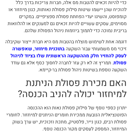
כדי להיות זכאים להטבות מס אלה, חברות צריכות בדרך כלל
להוכיח שהן יישמו שיטות סילוק פסולת נאותות, כגון מיחזור או
קומפוסט, והשיגו יעדי הפחתת פסולת ספציפיים. במקרים
מסוימים, עסקים עשויים להיות זכאים גם למענקים או להלוואות
בריבית נמוכה כדי לתמוך ביוזמות ניהול הפסולת שלהם.
דוגמה אחת לשימוש מוצלח בהטבות מס היא חברת ייצור שקיבלה
זיכוי מס משמעותי עבור השקעה
בתוכנית מיחזור, שאפשרה
לעסק להחזיר חלק מההשקעה הראשונית שלו בציוד לניהול
פסולת
. תמריץ זה לא רק עזר לחברה לחסוך כסף אלא גם עודד
השקעה נוספת בשיטות ניהול פסולת בר-קיימא.
האם מכירת פסולת הניתנת
למיחזור יכולה להניב הכנסה?
יתרון כספי נוסף של סילוק פסולת נאות הוא ההכנסה
הפוטנציאלית הנובעת ממכירת חומרים הניתנים למיחזור. לחומרי
פסולת רבים, כגון נייר, פלסטיק, מתכת וזכוכית, יש ערך בשוק
המיחזור, המספק לעסקים מקור הכנסה נוסף.