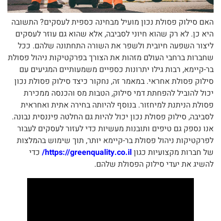
האם סילוק פסולת נכון מועיל מבחינה כספית לעסקים? התשובה
היא כן. לא רק שהוא חיוני לסביבה, אלא שהוא גם עוזר לעסקים
ליצור השפעה חיובית ולשפר את השורה התחתונה שלהם. ככל
שחברות ברחבי העולם מזהות את הצורך בפרקטיקות ניהול פסולת
בר-קיימא, רבות גילו יתרונות כספיים משמעותיים המגיעים עם
סילוק פסולת אחראי. במאמר זה, נחקור כיצד סילוק פסולת נכון
יכול להוביל להפחתת דמי סילוק, הטבות מס והכנסה ממכירת
פסולת הניתנת למיחזור. בנוסף להיותה בחירה אתית ואחראית
לסביבה, סילוק פסולת נכון יכול להיות גם החלטה פיננסית נבונה.
אנו נספק גם טיפים ותובנות מעשיות כדי לעזור לעסקים לעבור
לפרקטיקות ניהול פסולת בר-קיימא יותר, תוך שימוש בהמלצות
של חברות מקצועיות כגון
https://greenquality.co.il/
כדי
להשיג את יעדי סילוק הפסולת שלהם.