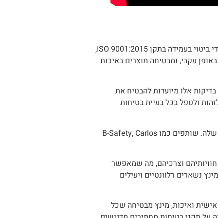
מינץ מתייחסת ברצינות לאיכות ובטיחות, ומקפידה על תקנים מקומיים ובינלאומיים קפדניים. מחויבות זו באה לידי ביטוי בעמידה בתקן ISO 9001:2015,
באופן עקבי, ומבטיחה מוצרים באיכות
 בדיקות אלו מיועדות להבטיח את
זהות ולטפל בכל בעיית בטיחות
יתר על כן, מינץ משתפת פעולה עם חברות מובילות עולמיות כדי לספק חומרים ורכיבים באיכות גבוהה למנדפים שלה. שותפים כמו B-Safety, Carlos
 חוויותיהם וצרכיהם, מה שמאפשר
ץ נשארים רלוונטיים ויעילים
אישית ואיכות, מינץ מבטיחה שכל
ה על תקני בטיחות מחמירים מדגישים