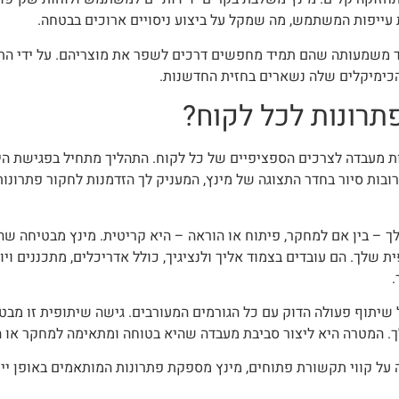
ת עייפות המשתמש, מה שמקל על ביצוע ניסויים ארוכים בבטחה.
ד משמעותה שהם תמיד מחפשים דרכים לשפר את מוצריהם. על ידי התע
הכימיקלים שלה נשארים בחזית החדשנות.
תרונות לכל לקוח?
מעבדה לצרכים הספציפיים של כל לקוח. התהליך מתחיל בפגישת היכ
ובות סיור בחדר התצוגה של מינץ, המעניק לך הזדמנות לחקור פתרונות
ך – בין אם למחקר, פיתוח או הוראה – היא קריטית. מינץ מבטיחה ש
 שלך. הם עובדים בצמוד אליך ולנציגיך, כולל אדריכלים, מתכננים וי
.
 שיתוף פעולה הדוק עם כל הגורמים המעורבים. גישה שיתופית זו מב
ך. המטרה היא ליצור סביבת מעבדה שהיא בטוחה ומתאימה למחקר או ה
על קווי תקשורת פתוחים, מינץ מספקת פתרונות המותאמים באופן יי