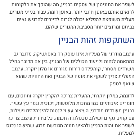
לשפר את המוניטין של עסקים בבניין, מה שהופך את הלקוחות
לרואים אותם באופן חיובי יותר. באופן דומה, עבור בנייני מגורים,
מעלית משופצת להפליא יכולה לגרום לדיירים להרגיש גאים
בביתם ומרוצים יותר מסביבת המגורים שלהם.
השתקפות זהות הבניין
עיצוב מודרני של מעליות אינו עוסק רק באסתטיקה; מדובר גם
בהתאמה לזהות ולייעוד הכוללים של הבניין. בין אם מדובר בחלל
משרדים מסחרי, קומפלקס דירות מגורים או מלון יוקרה, עיצוב
המעלית צריך לשקף את אופיו של הבניין ואת החוויות שהוא
שואף לספק.
לדוגמה, במלון יוקרתי, המעלית צריכה להקרין יוקרה ותחכום, עם
חומרים איכותיים כמו מתכות מלוטשות, זכוכית וגמר עץ עשיר.
בבניין משרדים מודרני, העיצוב עשוי לנטות למינימליזם ויעילות,
עם קווים נקיים ושילוב טכנולוגיה חכמה. כל בחירת עיצוב צריכה
לשפר את זהות הבניין ולהציע חוויה מגובשת מרגע שמישהו נכנס
למעלית.