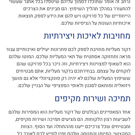
נרחב זה אומר שתוכלו לסמוך עליהם שיטפלו בכל אתגר שעשוי
להתעורר במהלך תהליך השיפוץ. הם מבינים את הצרכים
הייחודיים של כל פרויקט ויש להם את הידע לספק תוצאות
איכותיות העונות על הציפיות שלכם.
מחויבות לאיכות ויצירתיות
דקור מעליות מחויבת לספק לכם פתרונות יעילים ואיכותיים עבור
מראה ותחזוקה אסתטית של תאי המעליות שלכם. המוטו שלהם
הוא לשאוף למצוינות ויצירתיות, וזה ניכר בכל פרויקט שהם
לוקחים על עצמם. בבחירתכם בדקור מעליות, אתם מבטיחים
ששיפוץ המעלית שלכם לא יהיה רק פונקציונלי אלא גם מושך
ויזואלית ומותאם לסגנון ולאופי הספציפי של הבניין שלכם.
תמיכה ושירות מקיפים
אחד המאפיינים הבולטים של דקור מעליות הוא המסירות שלהם
לשביעות רצון הלקוחות. הם מציעים תמיכה ושירות מקיפים,
ומבטיחים שכל צרכיכם ייענו מההתחלה ועד הסוף. הצוות
המקצועי, המיומן והמנוסה שלהם זמין לסייע לכם לאורך כל