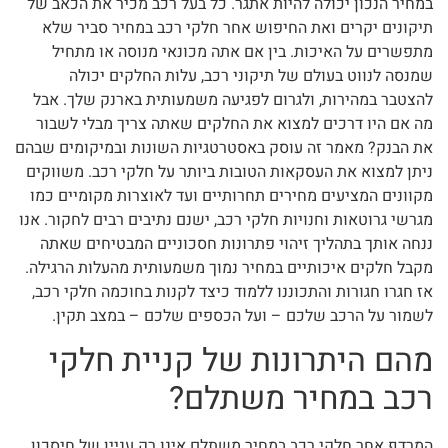
במחיר הנכון יכולה להיות אתגר. כל בעל רכב מכיר את הכאב של
תיקונים יקרים ואת החיפוש אחר חלקי רכב במחיר סביר שלא
מתפשרים על האיכות. בין אם אתה מכונאי מנוסה או מתחיל
שמנסה לנווט בעולם של תיקוני רכב, עלות החלקים יכולה
להצטבר במהירות, ולגרום לפגיעה משמעותית בארנק שלך. אבל
מה אם היו דרכים למצוא את החלקים שאתה צריך מבלי לשבור
את הבנק? מאמר זה עוסק באסטרטגיות השונות ובמיקומים שבהם
ניתן למצוא את העסקאות הטובות ביותר על חלקי רכב. משווקים
מקוונים המציעים מחירים תחרותיים ועד לאוצרות מקומיים כמו
מגרשי גרוטאות וחנויות חלקי רכב, ישנם נתיבים רבים לחקור. אנו
ננחה אותך בתהליך זיהוי פתרונות חסכוניים המבטיחים שאתה
מקבל חלקים איכותיים במחיר נמוך משמעותית מהעלות הרגילה.
אז חגרו חגורות והתכוננו ללמוד כיצד לקנות בחוכמה חלקי רכב,
לשמור על הרכב שלכם – ועל הכספים שלכם – במצב תקין.
מהם היתרונות של קניית חלקי
רכב במחיר משתלם?
המרדף אחר חלקי רכב במחיר משתלם אינו רק עניין של חיסכון