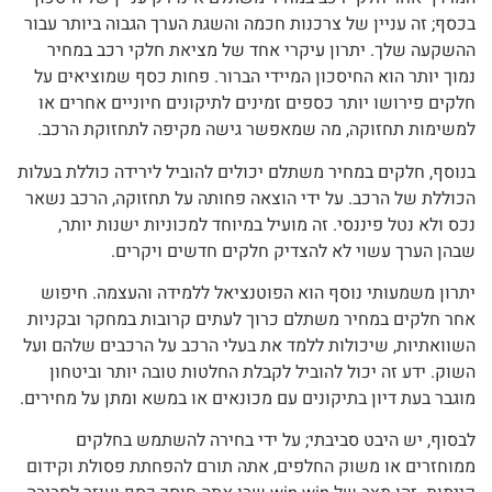
בכסף; זה עניין של צרכנות חכמה והשגת הערך הגבוה ביותר עבור
ההשקעה שלך. יתרון עיקרי אחד של מציאת חלקי רכב במחיר
נמוך יותר הוא החיסכון המיידי הברור. פחות כסף שמוציאים על
חלקים פירושו יותר כספים זמינים לתיקונים חיוניים אחרים או
למשימות תחזוקה, מה שמאפשר גישה מקיפה לתחזוקת הרכב.
בנוסף, חלקים במחיר משתלם יכולים להוביל לירידה כוללת בעלות
הכוללת של הרכב. על ידי הוצאה פחותה על תחזוקה, הרכב נשאר
נכס ולא נטל פיננסי. זה מועיל במיוחד למכוניות ישנות יותר,
שבהן הערך עשוי לא להצדיק חלקים חדשים ויקרים.
יתרון משמעותי נוסף הוא הפוטנציאל ללמידה והעצמה. חיפוש
אחר חלקים במחיר משתלם כרוך לעתים קרובות במחקר ובקניות
השוואתיות, שיכולות ללמד את בעלי הרכב על הרכבים שלהם ועל
השוק. ידע זה יכול להוביל לקבלת החלטות טובה יותר וביטחון
מוגבר בעת דיון בתיקונים עם מכונאים או במשא ומתן על מחירים.
לבסוף, יש היבט סביבתי; על ידי בחירה להשתמש בחלקים
ממוחזרים או משוק החלפים, אתה תורם להפחתת פסולת וקידום