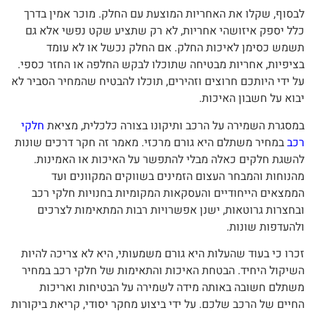
לבסוף, שקלו את האחריות המוצעת עם החלק. מוכר אמין בדרך
כלל יספק איזושהי אחריות, לא רק שתציע שקט נפשי אלא גם
תשמש כסימן לאיכות החלק. אם החלק נכשל או לא עומד
בציפיות, אחריות מבטיחה שתוכלו לבקש החלפה או החזר כספי.
על ידי היותכם חרוצים וזהירים, תוכלו להבטיח שהמחיר הסביר לא
יבוא על חשבון האיכות.
במסגרת השמירה על הרכב ותיקונו בצורה כלכלית, מציאת
חלקי
רכב
במחיר משתלם היא גורם מרכזי. מאמר זה חקר דרכים שונות
להשגת חלקים כאלה מבלי להתפשר על האיכות או האמינות.
מהנוחות והמבחר העצום הזמינים בשווקים המקוונים ועד
הממצאים הייחודיים והעסקאות המקומיות בחנויות חלקי רכב
ובחצרות גרוטאות, ישנן אפשרויות רבות המתאימות לצרכים
ולהעדפות שונות.
זכרו כי בעוד שהעלות היא גורם משמעותי, היא לא צריכה להיות
השיקול היחיד. הבטחת האיכות והתאימות של חלקי רכב במחיר
משתלם חשובה באותה מידה לשמירה על הבטיחות ואריכות
החיים של הרכב שלכם. על ידי ביצוע מחקר יסודי, קריאת ביקורות