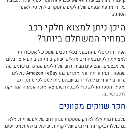
קיימות. זהו מצב של win-win שבו אתה חוסך כסף ועוזר לסביבה
על ידי מניעת הגעתם של חלקים מתפקדים לחלוטין לאתרי
הטמנה.
היכן ניתן למצוא חלקי רכב
במחיר המשתלם ביותר?
העידן הדיגיטלי פתח בפני בעלי רכבים שפע של אפשרויות
למציאת חלקים במחירים מוזלים. שווקים מקוונים הם אוצר בלום
של מבצעים, המציעים מבחר רחב של חלקים ממוכרים שונים, מה
שמעודד תמחור תחרותי. אתרים כמו eBay ו-Amazon כוללים
מדורים ייעודיים לחלקי רכב שבהם ניתן לסנן לפי מותג, דגם
ואפילו מספר החלק, כדי להבטיח שתמצאו את ההתאמה המדויקת
לרכב שלכם.
חקר שווקים מקוונים
פלטפורמות אלה לא רק מספקות מגוון רחב של אפשרויות, אלא
גם כוללות ביקורות ודירוגים של לקוחות, שיכולים להיות מכריעים